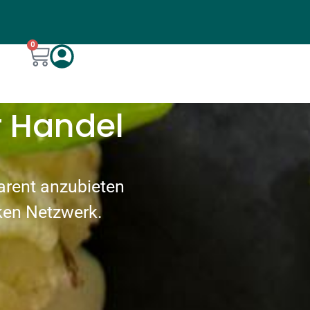
0
r Handel
parent anzubieten
ken Netzwerk.