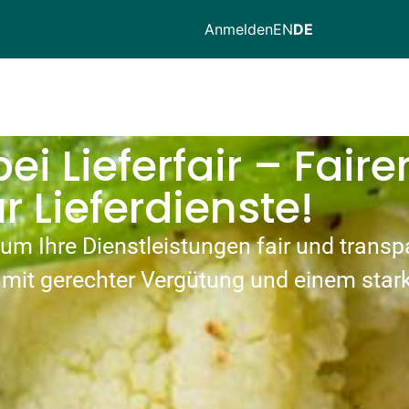
Anmelden
EN
DE
i Lieferfair – Faire
ür Lieferdienste!
 um Ihre Dienstleistungen fair und trans
 mit gerechter Vergütung und einem star